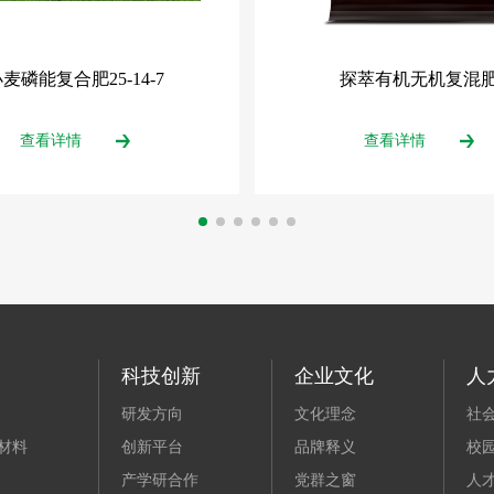
麦磷能复合肥25-14-7
探萃有机无机复混
查看详情
查看详情
科技创新
企业文化
人
研发方向
文化理念
社
材料
创新平台
品牌释义
校
产学研合作
党群之窗
人