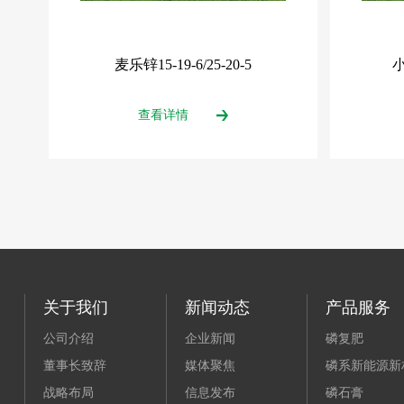
-17
麦乐锌15-19-6/25-20-5
小
查看详情
关于我们
新闻动态
产品服务
公司介绍
企业新闻
磷复肥
董事长致辞
媒体聚焦
磷系新能源新
战略布局
信息发布
磷石膏