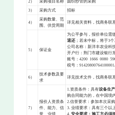
2）
采购项目名称
圆织纱管的采购
3）
采购方式
招标
采购数量、范
4）
详见相关资料，找商务联
围、供货周期
为公平参与，报价单位需
退还
；若未中标，将于3
公司名称：新洋丰农业科
5）
保证金
开户行：荆门市建设银行
账号：4200 1666 0080 590
税号：91420800764100001
技术参数及要
6）
详见技术文件，找商务联
求
1.资质条件：具有
设备生
购合同能力的，在中国境
报价人资质条
2.信誉要求：参加本次
7）
件、能力、信
3. 业绩要求：具有三个
誉、业绩
4.
安全要求：施工方必须