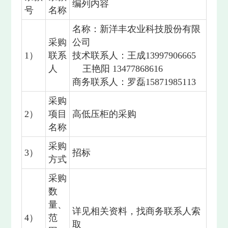
编列内容
号
名称
名称：新洋丰农业科技股份有限
采购
公司
1）
联系
技术联系人：王成13997906665
人
王艳阳 13477868616
商务联系人：罗磊15871985113
采购
2）
项目
高低压柜的采购
名称
采购
3）
招标
方式
采购
数
量、
详见相关资料，找商务联系人索
4）
范
取