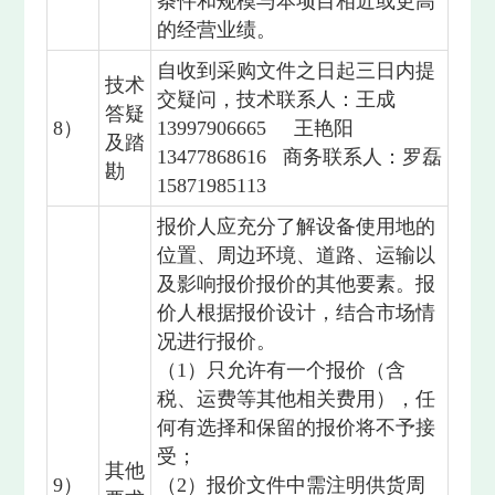
条件和规模与本项目相近或更高
的经营业绩。
自收到采购文件之日起三日内提
技术
交疑问，技术联系人：王成
答疑
8）
13997906665 王艳阳
及踏
13477868616 商务联系人：罗磊
勘
15871985113
报价人应充分了解设备使用地的
位置、周边环境、道路、运输以
及影响报价报价的其他要素。报
价人根据报价设计，结合市场情
况进行报价。
（1）只允许有一个报价（含
税、运费等其他相关费用），任
何有选择和保留的报价将不予接
受；
其他
9）
（2）报价文件中需注明供货周