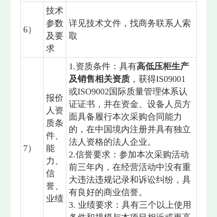
技术
参数
详见技术文件，找商务联系人索
6）
及要
取
求
1.资质条件：具有
高低压柜生产
及销售相关资质
，获得IS09001
或ISO9002国际质量管理体系认
报价
证证书，并在资金、设备人员方
人资
面具备履行本次采购合同能力
质条
的，在中国境内注册并具有独立
件、
法人资格的法人企业。
7）
能
2.信誉要求：参加本次采购活动
力、
前三年内，在经营活动中没有重
信
大违法违规记录和诉讼纠纷，具
誉、
有良好的商业信誉。
业绩
3. 业绩要求：具有三个以上使用