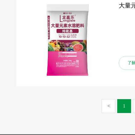
大量元
了解更多
了
<
1