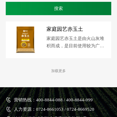
家庭园艺赤玉土
家庭园艺赤玉土是由火山灰堆
积而成，是目前使用较为广泛
的一种园艺介质，天然无病
菌，其形状为黄色圆形颗粒，
有利于排水和蓄水。如想了解
加载更多
更多产品请关注淘宝新洋丰园
艺旗舰店。
营销热线：400-8844-088 / 400-8844-099
人力资源：0724-8661053 / 0724-8669520