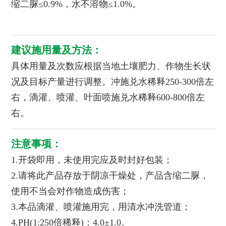
缩二脲≤0.9%，水不溶物≤1.0%。
建议施用量及方法：
具体用量及次数应根据当地土壤肥力、作物生长状
况及目标产量进行调整。冲施兑水稀释250-300倍左
右，滴灌、喷灌、叶面喷施兑水稀释600-800倍左
右。
注意事项：
1.开袋即用，未使用完应及时封好包装；
2.请将此产品存放于阴凉干燥处，产品含缩二脲，
使用不当会对作物造成伤害；
3.本品滴灌、喷灌施用完，用清水冲洗管道；
4.PH(1:250倍稀释)：4.0±1.0。