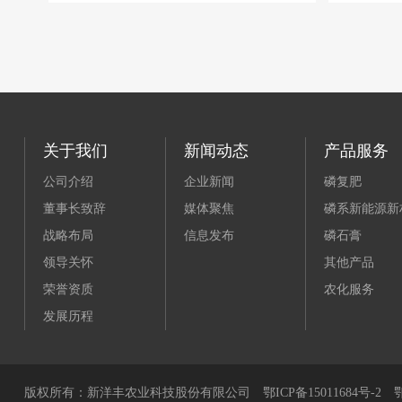
关于我们
新闻动态
产品服务
公司介绍
企业新闻
磷复肥
董事长致辞
媒体聚焦
磷系新能源新
战略布局
信息发布
磷石膏
领导关怀
其他产品
荣誉资质
农化服务
发展历程
版权所有：新洋丰农业科技股份有限公司
鄂ICP备15011684号-2
鄂公