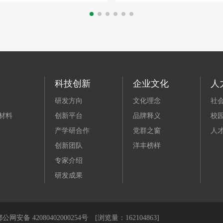
科技创新
企业文化
人
研发方向
文化理念
社
材料
创新平台
品牌释义
校
产学研合作
党群之窗
人
创新团队
洋丰榜样
专家介绍
研发成果
网安备 42080402000254号 [浏览量：162104863]