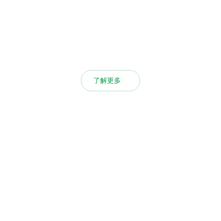
企业新闻
品质产量双升！协会会长
为它狂竖大拇指
2026.07.29
了解更多
了解更多
YONF